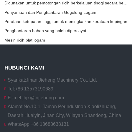
Digunakan untuk pemotongan ricih berkelajuan tinggi secara berterusan bagi bahan plat/lembaran atau jalur.
Penyamaan dan Penghantaran Gegelung Logam
Perataan ketepatan tinggi untuk meningkatkan kerataan kepingan
Penghantaran bahan yang boleh dipercayai
Mesin ricih plat logam
HUBUNGI KAMI
Syarikat:
Jinan Jieheng Machinery Co., Ltd.
Tel:
+86 13573190689
E -mel:
jhjx@jnjieheng.com
Alamat:
No.10-1, Taman Perindustrian Xiaolizhuang,
Daerah Huaiyin, Jinan City, Wilayah Shandong, China
WhatsApp:
+86 13688638131