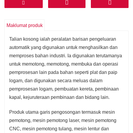
untuk memastikan kualiti produk.
3. Tahap automasi yang tinggi: Barisan pengosongan
Maklumat produk
merealisasikan pengeluaran automatik bersepadu,
mengurangkan operasi manual dan meningkatkan
Talian kosong ialah peralatan barisan pengeluaran
kecekapan pengeluaran dan kualiti produk.
automatik yang digunakan untuk menghasilkan dan
memproses bahan industri. Ia digunakan terutamanya
4. Aplikasi luas: garis pengosongan sesuai untuk
untuk memotong, memotong, membuka dan operasi
pemprosesan pelbagai bahan dan bentuk, seperti
pemprosesan lain pada bahan seperti plat dan paip
kepingan logam, plastik, getah, dan lain-lain, yang
logam, dan digunakan secara meluas dalam
boleh memenuhi keperluan pemprosesan industri
pemprosesan logam, pembuatan kereta, pembinaan
yang berbeza.
kapal, kejuruteraan pembinaan dan bidang lain.
5. Penjimatan kos: Prestasi cekap dan pengeluaran
Produk utama garis pengosongan termasuk mesin
automatik barisan pengosongan boleh menjimatkan
pemotong, mesin pemotong laser, mesin pemotong
kos buruh dan masa, meningkatkan kecekapan
CNC, mesin pemotong tulang, mesin lentur dan
pengeluaran dan mengurangkan kos pengeluaran.