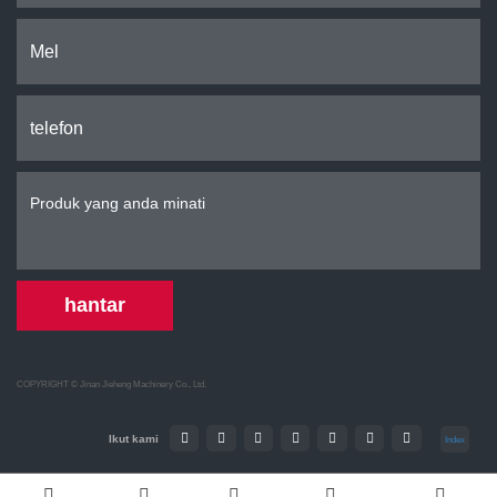
hantar
COPYRIGHT ©
Jinan Jieheng Machinery Co., Ltd.
Ikut kami
Index