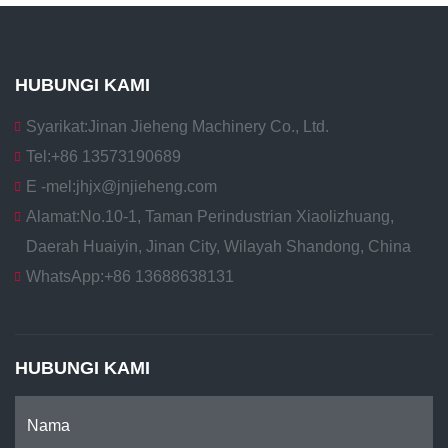
HUBUNGI KAMI
Syarikat:
Jinan Jieheng Machinery Co., Ltd.
Tel:
+86 13573190689
E -mel:
jhjx@jnjieheng.com
Alamat:
No.10-1, Taman Perindustrian Xiaolizhuang,
Daerah Huaiyin, Jinan City, Wilayah Shandong, China
WhatsApp:
+86 13688638131
HUBUNGI KAMI