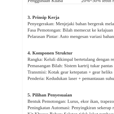
Penggunaan Kuasa
20%~30% lebih re
3. Prinsip Kerja
Penyegerakan: Menjejaki bahan bergerak mela
Fasa Pemotongan: Bilah memecut ke kelajuan 
Pelarasan Pintar: Auto mengesan variasi baha
4. Komponen Struktur
Rangka: Keluli dikimpal bertetulang dengan r
Pemasangan Bilah: Sistem kartrij tukar pantas
Transmisi: Kotak gear ketepatan + gear heliks
Penderia: Kedudukan laser + pemantauan suhu
5. Pilihan Penyesuaian
Bentuk Pemotongan: Lurus, ekor ikan, trapezoi
Peningkatan Automasi: Penyingkiran sekerap r
Kit Khusus Bahan: Salutan tidak lekat temba