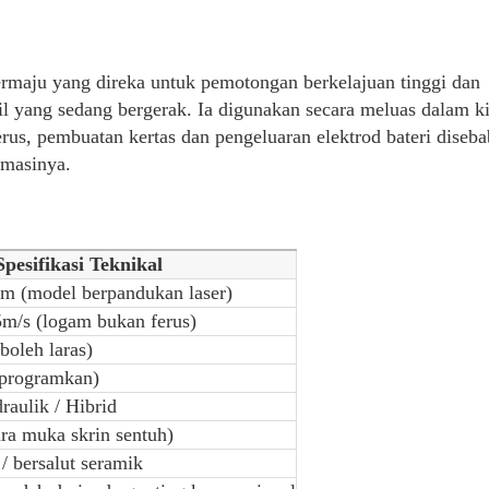
kehilangan tenaga kinetik, menjimatkan 30%
tradisional.
Kawalan Sisa: Pemotongan tepat meminimumk
termaju yang direka untuk pemotongan berkelajuan tinggi dan
99.2% hasil untuk kepingan keluli silikon).
fil yang sedang bergerak. Ia digunakan secara meluas dalam k
rus, pembuatan kertas dan pengeluaran elektrod bateri diseb
5. Integrasi Pintar
omasinya.
Penyelarasan Automatik: Antara muka deng
panjang automatik, pengiraan dan diagnosis 
Memori Parameter: Menyimpan berbilang konf
keperluan pengeluaran.
Spesifikasi Teknikal
 (model berpandukan laser)
6. Ketahanan & Penyelenggaraan Rendah
5m/s (logam bukan ferus)
Bahan Kekuatan Tinggi: Bilah menggunakan s
memanjangkan jangka hayat sebanyak 3-5 kal
oleh laras)
Reka Bentuk Modular: Komponen utama (mis.
iprogramkan)
penggantian pantas, mengurangkan masa hen
raulik / Hibrid
a muka skrin sentuh)
/ bersalut seramik
Kes Aplikasi Industri