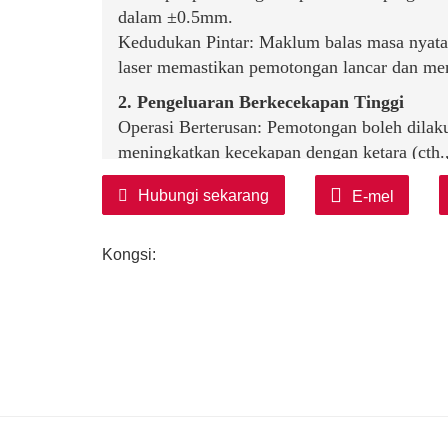
dalam ±0.5mm.
Kedudukan Pintar: Maklum balas masa nyata
laser memastikan pemotongan lancar dan m
2. Pengeluaran Berkecekapan Tinggi
Operasi Berterusan: Pemotongan boleh dilak
meningkatkan kecekapan dengan ketara (cth., 
20m/s atau lebih tinggi).
Hubungi sekarang
E-mel
Respons Pantas: Sistem pacuan servo atau hi
milisaat, memenuhi permintaan pengeluaran f
Kongsi:
3. Fleksibiliti Kuat
Kebolehsuaian Pelbagai Spesifikasi: Laraska
tepat, serong, lengkok) melalui pengaturca
acuan.
Keserasian Bahan Luas: Sesuai untuk plat kel
profil keratan rentas kompleks (mis., rasuk-H
4. Penjimatan Tenaga & Mengurangkan S
Reka Bentuk Inersia Rendah: Struktur meka