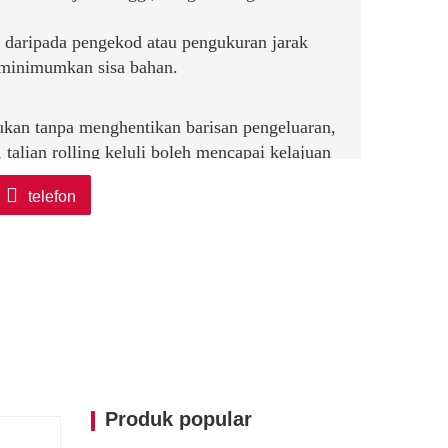
 daripada pengekod atau pengukuran jarak
eminimumkan sisa bahan.
ukan tanpa menghentikan barisan pengeluaran,
talian rolling keluli boleh mencapai kelajuan
telefon
draulik melengkapkan tindakan ricih dalam
rekuensi tinggi.
n panjang dan sudut pemotongan (cth., sudut
raan, menghapuskan keperluan untuk perubahan
uli, rod, paip, kuprum, aluminium, dan juga
).
Produk popular
isa
nikal yang dioptimumkan mengurangkan