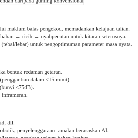
ndah daripada gunting konvensional
Industri Keluli: Gunting terbang jalur gele
standard dalam juta-tan rangkaian pengeluar
Perbandingan dengan Peralatan Gunting T
lui maklum balas pengekod, memadankan kelajuan talian.
bahan → ricih → nyahpecutan untuk kitaran seterusnya.
Metrik
Shear Terbang
n (tebal/lebar) untuk pengoptimuman parameter masa nyata.
Kelajuan Pemotongan
10-30m/s
Hasil Bahan
≥99%
Input Manual
Automatik sepenuh
eka bentuk redaman getaran.
 (penggantian dalam <15 minit).
Faedah Pengguna daripada Teknologi Flyi
 (bunyi <75dB).
Mengurangkan kos pengeluaran sebanyak ~
 inframerah.
Meningkatkan produktiviti sebanyak 20%-4
Ideal untuk pengeluaran berterusan volum tin
Dengan kebangkitan Industri 4.0, potensi pe
d, dll.
obotik, penyelenggaraan ramalan berasaskan AI.
ga/loyang, penahan vakum bahan lembut.