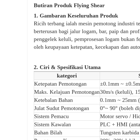
Butiran Produk Flying Shear
1. Gambaran Keseluruhan Produk
Ricih terbang ialah mesin pemotong industri 
berterusan bagi jalur logam, bar, paip dan pro
penggelek keluli, pemprosesan logam bukan fe
oleh keupayaan ketepatan, kecekapan dan aut
2. Ciri & Spesifikasi Utama
kategori
Ketepatan Pemotongan
±0.1mm ~ ±0.5mm
Maks. Kelajuan Pemotongan
30m/s (keluli), 1
Ketebalan Bahan
0.1mm ~ 25mm (b
Julat Sudut Pemotongan
0°~ 90° (boleh d
Sistem Pemacu
Motor servo / Hid
Sistem Kawalan
PLC + HMI (antar
Bahan Bilah
Tungsten karbida 