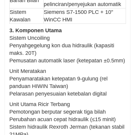
Bahan Bilah
pelinciran/penyejukan automatik
berkelajuan tinggi.
Sistem
Siemens S7-1500 PLC + 10"
Penyelesaian Boleh Disesuaikan
Kawalan
WinCC HMI
Alat tambah pilihan: ukuran panjang laser,
3. Komponen Utama
pemangkasan tepi, penandaan automatik, dsb.
Sistem Uncoiling
Menyediakan perkhidmatan reka bentuk susun
Penyahgegelung kon dua hidraulik (kapasiti
atur turnkey untuk menyesuaikan diri dengan
maks. 20T)
keadaan bengkel yang berbeza.
Pemusatan automatik laser (ketepatan ±0.5mm)
Aplikasi Biasa
Unit Meratakan
Pembuatan bahagian automotif (pintu, casis,
Penyamaratakan ketepatan 9-gulung (rel
dll.)
panduan HIWIN Taiwan)
Pengeluaran perkakas rumah (panel peti sejuk,
Pelarasan penyesuaian ketebalan digital
perumah AC, dsb.)
Pemprosesan bahan hiasan seni bina
Unit Utama Ricir Terbang
Industri pembuatan kontena
Pemotongan berputar segerak tiga bilah
Perubahan acuan cepat hidraulik (≤15 minit)
Beritahu saya jika anda mahukan sebarang
Sistem hidraulik Rexroth Jerman (tekanan stabil
penambahbaikan untuk tujuan teknikal atau
21MPa)
pemasaran tertentu!