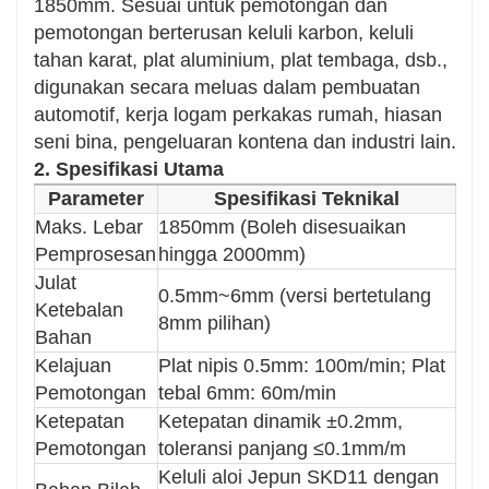
1850mm. Sesuai untuk pemotongan dan
perkhidmatan yang dilanjutkan dan rintangan
pemotongan berterusan keluli karbon, keluli
haus yang unggul.
tahan karat, plat aluminium, plat tembaga, dsb.,
Reka bentuk modular memudahkan
digunakan secara meluas dalam pembuatan
penyelenggaraan dan membolehkan
automotif, kerja logam perkakas rumah, hiasan
penggantian cepat komponen utama.
seni bina, pengeluaran kontena dan industri lain.
2. Spesifikasi Utama
Penjimatan Tenaga & Mesra Alam
Sistem hidraulik/pneumatik yang dioptimumkan
Parameter
Spesifikasi Teknikal
mengurangkan penggunaan tenaga sebanyak
Maks. Lebar
1850mm (Boleh disesuaikan
lebih 30%.
Pemprosesan
hingga 2000mm)
Termasuk sistem kitar semula sisa, mencapai
Julat
0.5mm~6mm (versi bertetulang
kadar penggunaan bahan melebihi 98%.
Ketebalan
8mm pilihan)
Bahan
Operasi Selamat dan Stabil
Kelajuan
Plat nipis 0.5mm: 100m/min; Plat
Pelbagai perlindungan keselamatan (hentian
Pemotongan
tebal 6mm: 60m/min
kecemasan, penggera beban lampau, penutup
Ketepatan
Ketepatan dinamik ±0.2mm,
pelindung, dsb.).
Pemotongan
toleransi panjang ≤0.1mm/m
Teknologi pengurangan getaran dan hingar
Keluli aloi Jepun SKD11 dengan
memastikan kestabilan semasa operasi