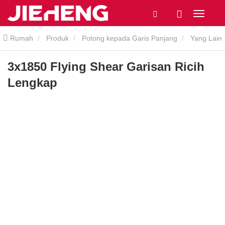
Rumah
Produk
Potong kepada Garis Panjang
Yang Lain
Dipotong Mengikut Garis Panjang
3x1850 Flying Shear Garisan
3x1850 Flying Shear Garisan Ricih
Lengkap
Ricih Lengkap