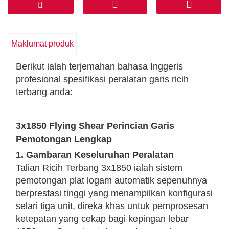
Keserasian Bahan Luas
Memproses pelbagai bahan logam (keluli
karbon, keluli tahan karat, aluminium, tembaga,
Maklumat produk
dll.) dengan julat ketebalan 0.5-12mm.
Sesuai untuk pemprosesan gegelung dan
Berikut ialah terjemahan bahasa Inggeris
kepingan, dengan lebar pengendalian
profesional spesifikasi peralatan garis ricih
maksimum 2500mm.
terbang anda:
Kawalan Automatik Pintar
Dilengkapi dengan sistem kawalan CNC untuk
3x1850 Flying Shear Perincian Garis
panjang boleh atur cara, tetapan kelompok dan
Pemotongan Lengkap
pemantauan masa nyata.
1. Gambaran Keseluruhan Peralatan
Aliran kerja bersepadu penyahgelangan,
Talian Ricih Terbang 3x1850 ialah sistem
perataan, penyuapan dan penyusunan
pemotongan plat logam automatik sepenuhnya
automatik sepenuhnya meminimumkan campur
berprestasi tinggi yang menampilkan konfigurasi
tangan manual.
selari tiga unit, direka khas untuk pemprosesan
Tahan Lama dan Mudah Penyelenggaraan
ketepatan yang cekap bagi kepingan lebar
Mempunyai bilah aloi khas dengan hayat