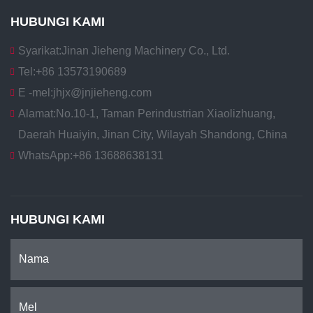
HUBUNGI KAMI
Syarikat:
Jinan Jieheng Machinery Co., Ltd.
Tel:
+86 13573190689
E -mel:
jhjx@jnjieheng.com
Alamat:
No.10-1, Taman Perindustrian Xiaolizhuang,
Daerah Huaiyin, Jinan City, Wilayah Shandong, China
WhatsApp:
+86 13688638131
HUBUNGI KAMI