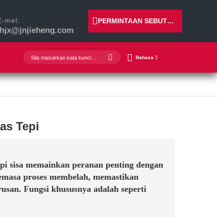
E-mel:
PERMINTAAN SEBUTHARGA
jhjx@jnjieheng.com
Bahasa
as Tepi
epi sisa memainkan peranan penting dengan
semasa proses membelah, memastikan
rusan. Fungsi khususnya adalah seperti