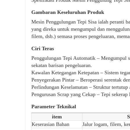
Gambaran Keseluruhan Produk
Mesin Penggulungan Tepi Sisa ialah peranti b
yang direka untuk mengumpul dan menggulung t
filem, dsb.) semasa proses pengeluaran, memas
Ciri Teras
Penggulungan Tepi Automatik – Mengumpul s
sekatan barisan pengeluaran.
Kawalan Ketegangan Ketepatan – Sistem tegan
Penyegerakan Pintar – Beroperasi serentak de
Perlindungan Keselamatan – Struktur tertutup
Pengurusan Scrap yang Cekap – Tepi sekerap 
Parameter Teknikal
item
S
Keserasian Bahan
Jalur logam, filem, ke