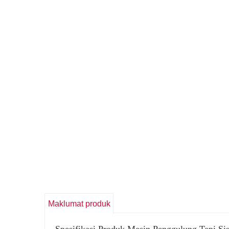
Maklumat produk
Spesifikasi Produk Mesin Penggulung Tepi Si