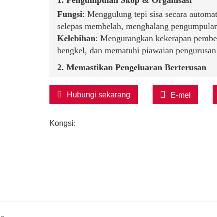
1. Pengumpulan Skop & Organisasi
Fungsi
: Menggulung tepi sisa secara automati
selepas membelah, menghalang pengumpulan 
Kelebihan
: Mengurangkan kekerapan pember
bengkel, dan mematuhi piawaian pengurusan
2. Memastikan Pengeluaran Berterusan
Fungsi
: Dengan penggulungan tepi sekerap s
atau kesesakan dalam penggelek, mengelakka
Hubungi sekarang
E-mel
Kelebihan
: Meningkatkan kestabilan garis
pengeluaran.
Kongsi:
3. Meningkatkan Hasil Bahan
Fungsi
: Tepi sekerap yang dikumpul dengan 
semula serpihan logam atau pemangkasan plas
Kelebihan
: Mengurangkan sisa bahan menta
4. Menyokong Proses Pembelahan
Fungsi
: Menyegerakkan dengan belahan, mel
memastikan tepi sekerap dan gegelung utama
sa