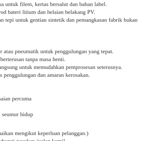
untuk filem, kertas bersalut dan bahan label.
od bateri litium dan helaian belakang PV.
 tepi untuk gentian sintetik dan pemangkasan fabrik bukan
r atau pneumatik untuk penggulungan yang tepat.
erterusan tanpa masa henti.
langsung untuk memudahkan pemprosesan seterusnya.
us penggulungan dan amaran kerosakan.
saian percuma
n seumur hidup
suaikan mengikut keperluan pelanggan.)
ubungi pasukan jualan kami!