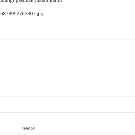
telefon