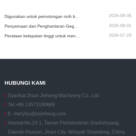
2026-08-06
Digunakan untuk pemotongan ricih berkelajuan tinggi secara berterusan bagi bahan plat/lembaran atau jalur.
2026-08-01
Penyamaan dan Penghantaran Gegelung Logam
2026-07-29
Perataan ketepatan tinggi untuk meningkatkan kerataan kepingan
HUBUNGI KAMI
Syarikat:
Jinan Jieheng Machinery Co., Ltd.
Tel:
+86 13573190689
E -mel:
jhjx@jnjieheng.com
Alamat:
No.10-1, Taman Perindustrian Xiaolizhuang,
Daerah Huaiyin, Jinan City, Wilayah Shandong, China