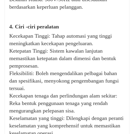
Keramahan alam sekitar dan kecekapan tenaga
berdasarkan keperluan pelanggan.
Sisa yang dikurangkan: Mengoptimumkan proses
untuk meminimumkan sisa bahan, dengan beberapa
peralatan yang memaparkan sistem kitar semula sisa.
4. Ciri -ciri peralatan
Reka Bentuk Penggunaan Tenaga Rendah:
Kecekapan Tinggi: Tahap automasi yang tinggi
Menggunakan motor yang cekap tenaga dan sistem
meningkatkan kecekapan pengeluaran.
penghantaran kecekapan tinggi untuk mengurangkan
Ketepatan Tinggi: Sistem kawalan lanjutan
penggunaan tenaga.
memastikan ketepatan dalam dimensi dan bentuk
pemprosesan.
Ringkasan
Fleksibiliti: Boleh mengendalikan pelbagai bahan
Peralatan garis decoiling, dengan ciri-ciri kecekapan,
dan spesifikasi, menyokong pengembangan fungsi
ketepatan, fleksibiliti, dan keberkesanan kos, telah
tersuai.
menjadi peranti penting dalam industri pemprosesan
Kecekapan tenaga dan perlindungan alam sekitar:
logam. Ia bukan sahaja meningkatkan kecekapan
Reka bentuk penggunaan tenaga yang rendah
pengeluaran dan kualiti produk tetapi juga
mengurangkan pelepasan sisa.
mengurangkan kos dan sisa sumber, membantu
Keselamatan yang tinggi: Dilengkapi dengan peranti
perusahaan meningkatkan daya saing dan respons
keselamatan yang komprehensif untuk memastikan
pasaran.
keselamatan operasi.