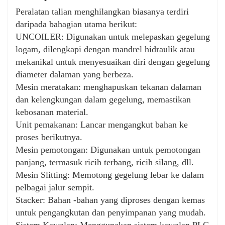
memproses bahan yang berbeza (contohnya, keluli,
Peralatan talian menghilangkan biasanya terdiri
aluminium, keluli tahan karat) dan spesifikasi
daripada bahagian utama berikut:
(ketebalan, lebar).
UNCOILER: Digunakan untuk melepaskan gegelung
Reka Bentuk Modular: Boleh diperluas dengan
logam, dilengkapi dengan mandrel hidraulik atau
fungsi tambahan seperti minyak, menumbuk, dan
mekanikal untuk menyesuaikan diri dengan gegelung
kimpalan seperti yang diperlukan.
diameter dalaman yang berbeza.
Mesin meratakan: menghapuskan tekanan dalaman
Penggunaan bahan yang tinggi
dan kelengkungan dalam gegelung, memastikan
Pemotongan yang dioptimumkan: Mengurangkan
kebosanan material.
sisa bahan dan meningkatkan penggunaan melalui
Unit pemakanan: Lancar mengangkut bahan ke
teknik pemotongan dan slit yang tepat.
proses berikutnya.
Pelarasan Fleksibel: Cepat menyesuaikan parameter
Mesin pemotongan: Digunakan untuk pemotongan
peralatan untuk menyesuaikan diri dengan
panjang, termasuk ricih terbang, ricih silang, dll.
spesifikasi gegelung yang berbeza berdasarkan
Mesin Slitting: Memotong gegelung lebar ke dalam
keperluan pengeluaran.
pelbagai jalur sempit.
Stacker: Bahan -bahan yang diproses dengan kemas
untuk pengangkutan dan penyimpanan yang mudah.
Pengurangan kos
Sistem Kawalan: Menggunakan sistem kawalan PLC