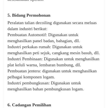
5. Bidang Permohonan
Peralatan talian decoiling digunakan secara meluas
dalam industri berikut:
Pembuatan Automotif: Digunakan untuk
menghasilkan panel badan, bahagian, dll.
Industri perkakas rumah: Digunakan untuk
menghasilkan peti sejuk, cangkang mesin basuh, dll.
Industri Pembinaan: Digunakan untuk menghasilkan
plat keluli warna, lembaran bumbung, dll.
Pembuatan jentera: digunakan untuk menghasilkan
pelbagai komponen logam.
Industri pembungkusan: Digunakan untuk
menghasilkan bahan pembungkusan logam.
6. Cadangan Pemilihan