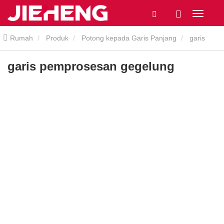
Rumah
Produk
Potong kepada Garis Panjang
garis
pemprosesan gegelung
garis pemprosesan gegelung