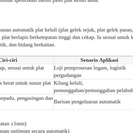
automatik • Penyepaduan penandaan automati
• Penyelenggaraan jauh: Penyelesaian masal
Nota: Semua spesifikasi boleh disesuaikan b
berat.
unan automatik plat keluli (plat gelek sejuk, plat gelek panas,
 plat berlapis berketepatan tinggi dan cekap. Ia sesuai untuk 
tik, dan bidang berkaitan.
Ciri-ciri
Senario Aplikasi
ap, sesuai untuk plat
Loji pemprosesan logam, logistik
pergudangan
 berat untuk susun plat
Kilang keluli,
pemunggahan/pemunggahan pelabu
sepadu, pengasingan dan
Barisan pengeluaran automatik
epatan ±1mm)
danan optimum secara automatik)