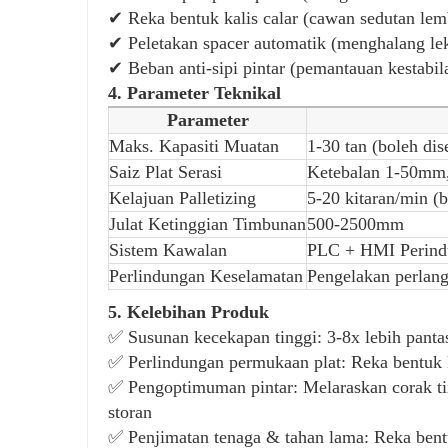
✔ Reka bentuk kalis calar (cawan sedutan lem
✔ Peletakan spacer automatik (menghalang lek
✔ Beban anti-sipi pintar (pemantauan kestabil
4. Parameter Teknikal
Parameter
Maks. Kapasiti Muatan
1-30 tan (boleh dis
Saiz Plat Serasi
Ketebalan 1-50mm
Kelajuan Palletizing
5-20 kitaran/min (b
Julat Ketinggian Timbunan
500-2500mm
Sistem Kawalan
PLC + HMI Perindu
Perlindungan Keselamatan
Pengelakan perlang
5. Kelebihan Produk
✅ Susunan kecekapan tinggi: 3-8x lebih pantas
✅ Perlindungan permukaan plat: Reka bentuk k
✅ Pengoptimuman pintar: Melaraskan corak 
storan
✅ Penjimatan tenaga & tahan lama: Reka ben