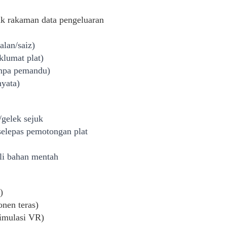
uk rakaman data pengeluaran
alan/saiz)
lumat plat)
anpa pemandu)
nyata)
/gelek sejuk
elepas pemotongan plat
li bahan mentah
)
onen teras)
simulasi VR)