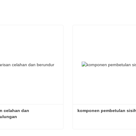
n celahan dan 
komponen pembetulan sisi
ulungan
Garisan celahan dan penggulungan
komponen pembetulan sisi