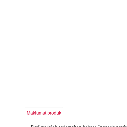
Maklumat produk
Berikut ialah terjemahan bahasa Inggeris profes