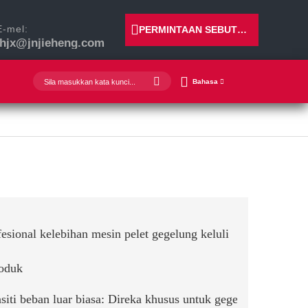
E-mel:
PERMINTAAN SEBUTHARGA
jhjx@jnjieheng.com
Bahasa
fesional kelebihan mesin pelet gegelung keluli
roduk
siti beban luar biasa: Direka khusus untuk gegelung keluli 