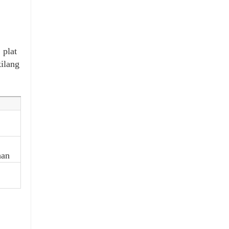
k (pilihan): Penandaan semburan selepas palet
ah berpandukan AR dengan diagnostik ramalan
erdasarkan dimensi gegelung dan keperluan
 plat
kilang
han