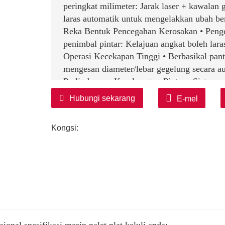
peringkat milimeter: Jarak laser + kawalan
laras automatik untuk mengelakkan ubah be
Reka Bentuk Pencegahan Kerosakan • Pengen
penimbal pintar: Kelajuan angkat boleh lar
Operasi Kecekapan Tinggi • Berbasikal pant
mengesan diameter/lebar gegelung secara a
Perlindungan Keselamatan Pintar • Sistem a
Auto-kunci apabila terlebih muatan dengan
Hubungi sekarang
E-mel
Pilihan Konfigurasi Fleksibel • Berbilang 
menegak/mendatar/berperingkat • Sedia p
Kongsi:
Pembinaan Teguh • Keluli gred tentera: Kel
karat khas • Reka bentuk bebas penyelengga
Ciri Cekap Tenaga • Kuasa penjanaan semul
• Bahan mesra alam: mematuhi RoHS dengan
Aplikasi Biasa: • Gudang gegelung gegelung 
Kawasan pemindahan pelabuhan • Hab logist
Perkhidmatan Nilai Tambah: • Sistem ID gege
ional spesifikasi mesin palet plat keluli anda: