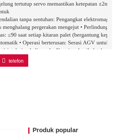
 gelung tertutup servo memastikan ketepatan ±2mm • Cengkam
ntuk
dalian tanpa sentuhan: Pengangkat elektromagnet atau vaku
as menghalang pergerakan mengejut • Perlindungan tepi: Peng
as: ≤90 saat setiap kitaran palet (bergantung kepada berat) 
utomatik • Operasi berterusan: Serasi AGV untuk pengeluara
nti-jatuh tiga kali ganda: Kunci mekanikal + brek hidraulik 
 paparan berat • Pengelakan halangan 3D: LiDAR mengimbas 
telefon
kesan akhir: Pilihan pengapit elektromagnet/mekanikal/pengan
engembangan: Antara muka MES untuk penyepaduan data peng
uli berkekuatan tinggi Q690 untuk komponen kritikal • Perli
raan: Pelinciran kekal dengan selang servis >5000j
a: 15-20% pemulihan tenaga semasa penurunan • Penggunaan 
 minyak hidraulik biodegradasi
panas/sejuk • Pusat pemprosesan keluli •
ik logam
Produk popular
lung pintar (pilihan): OCR untuk bacaan label