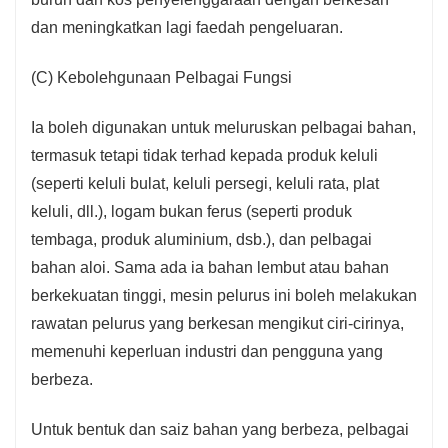
dan meningkatkan lagi faedah pengeluaran.
(C) Kebolehgunaan Pelbagai Fungsi
Ia boleh digunakan untuk meluruskan pelbagai bahan,
termasuk tetapi tidak terhad kepada produk keluli
(seperti keluli bulat, keluli persegi, keluli rata, plat
keluli, dll.), logam bukan ferus (seperti produk
tembaga, produk aluminium, dsb.), dan pelbagai
bahan aloi. Sama ada ia bahan lembut atau bahan
berkekuatan tinggi, mesin pelurus ini boleh melakukan
rawatan pelurus yang berkesan mengikut ciri-cirinya,
memenuhi keperluan industri dan pengguna yang
berbeza.
Untuk bentuk dan saiz bahan yang berbeza, pelbagai