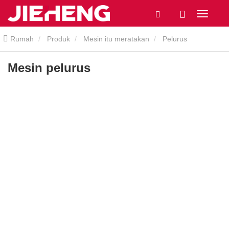
Rumah
Produk
Mesin itu meratakan
Pelurus
Mesin pelurus