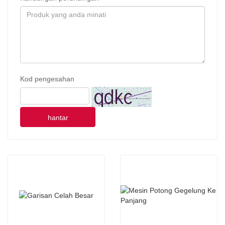
Kod pengesahan
hantar