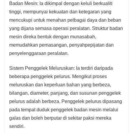
Badan Mesin: Ia dikimpal dengan keluli berkualiti
tinggi, mempunyai kekuatan dan ketegaran yang
mencukupi untuk menahan pelbagai daya dan beban
yang dijana semasa operasi peralatan. Struktur badan
mesin direka bentuk dengan munasabah,
memudahkan pemasangan, penyahpepijatan dan
penyelenggaraan peralatan.
Sistem Penggelek Meluruskan: Ia terdiri daripada
beberapa penggelek pelurus. Mengikut proses
meluruskan dan keperluan bahan yang berbeza,
bilangan, diameter, panjang, dan susunan penggelek
pelurus adalah berbeza. Penggelek pelurus dipasang
pada tempat duduk penggelek badan mesin melalui
galas dan boleh berputar di sekitar paksi mereka
sendiri.