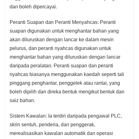
dan boleh dipercayai.
Peranti Suapan dan Peranti Menyahcas: Peranti
suapan digunakan untuk menghantar bahan yang
akan diluruskan dengan lancar ke dalam mesin
pelurus, dan peranti nyahcas digunakan untuk
menghantar bahan yang diluruskan dengan lancar
daripada peralatan. Peranti suapan dan peranti
nyahcas biasanya menggunakan kaedah seperti tali
pinggang penghantar, penggelek atau rantai, yang
boleh dipilih dan direka bentuk mengikut bentuk dan
saiz bahan.
Sistem Kawalan: Ia terdiri daripada pengawal PLC,
skrin sentuh, penderia, dan penggerak,
merealisasikan kawalan automatik dan operasi