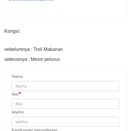
Kongsi:
sebelumnya : Troli Makanan
seterusnya : Mesin pelurus
Nama
Mel
telefon
Kandungan perundingan