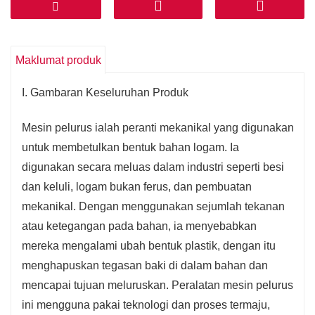
membuang sebarang tegasan atau herotan sisa yang
wujud selepas proses pembuatan sebelumnya. Ini
menghasilkan bahan yang memenuhi spesifikasi dan
Maklumat produk
standard kualiti yang tepat, memastikan prestasi dan
ketahanan produk akhir yang lebih baik.
I. Gambaran Keseluruhan Produk
Satu lagi kelebihan utama mesin pelurus ialah
Mesin pelurus ialah peranti mekanikal yang digunakan
keupayaannya untuk meningkatkan kualiti permukaan
untuk membetulkan bentuk bahan logam. Ia
bahan. Dengan menghapuskan bengkok, lilitan atau
digunakan secara meluas dalam industri seperti besi
kegelisahan, mesin ini menghasilkan permukaan yang
dan keluli, logam bukan ferus, dan pembuatan
lebih licin dan lebih seragam, yang penting untuk
mekanikal. Dengan menggunakan sejumlah tekanan
aplikasi yang memerlukan kemasan atau salutan
atau ketegangan pada bahan, ia menyebabkan
permukaan yang tepat.
mereka mengalami ubah bentuk plastik, dengan itu
Selain itu, mesin pelurus membantu meningkatkan
menghapuskan tegasan baki di dalam bahan dan
produktiviti dan mengurangkan sisa bahan dengan
mencapai tujuan meluruskan. Peralatan mesin pelurus
membolehkan kelajuan pemprosesan yang lebih
ini mengguna pakai teknologi dan proses termaju,
pantas dan meminimumkan keperluan untuk buruh