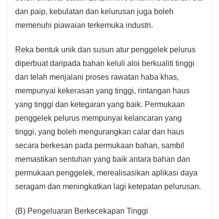
yang membawa kepada kualiti produk yang lebih
dan paip, kebulatan dan kelurusan juga boleh
tinggi dan kepuasan pelanggan.
memenuhi piawaian terkemuka industri.
Kesimpulannya, mesin pelurus menawarkan pelbagai
kelebihan yang penting untuk mencapai hasil
Reka bentuk unik dan susun atur penggelek pelurus
pengeluaran yang optimum dalam pelbagai industri.
diperbuat daripada bahan keluli aloi berkualiti tinggi
Daripada meningkatkan ketepatan dimensi dan kualiti
dan telah menjalani proses rawatan haba khas,
permukaan kepada meningkatkan produktiviti dan
mempunyai kekerasan yang tinggi, rintangan haus
keselamatan tempat kerja, mesin ini memainkan
yang tinggi dan ketegaran yang baik. Permukaan
peranan penting dalam memenuhi pelbagai keperluan
penggelek pelurus mempunyai kelancaran yang
pembuatan pasaran global hari ini.
tinggi, yang boleh mengurangkan calar dan haus
secara berkesan pada permukaan bahan, sambil
memastikan sentuhan yang baik antara bahan dan
permukaan penggelek, merealisasikan aplikasi daya
seragam dan meningkatkan lagi ketepatan pelurusan.
(B) Pengeluaran Berkecekapan Tinggi