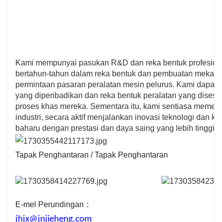
Kami mempunyai pasukan R&D dan reka bentuk profesio
bertahun-tahun dalam reka bentuk dan pembuatan mekanika
permintaan pasaran peralatan mesin pelurus. Kami dapa
yang diperibadikan dan reka bentuk peralatan yang dises
proses khas mereka. Sementara itu, kami sentiasa memerh
industri, secara aktif menjalankan inovasi teknologi dan 
baharu dengan prestasi dan daya saing yang lebih tinggi.
Tapak Penghantaran / Tapak Penghantaran
E-mel Perundingan：
jhjx@jnjieheng.com