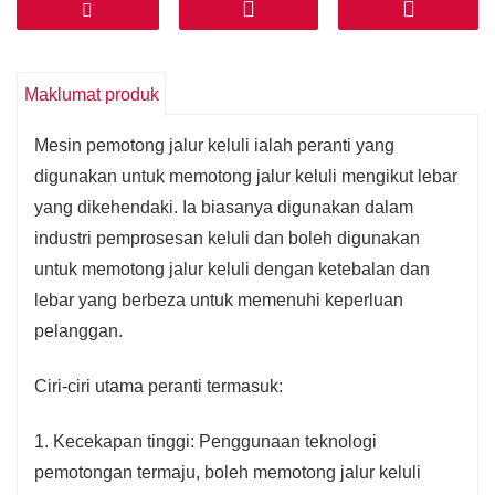
memotong jalur keluli dengan tepat ke dalam saiz
yang diperlukan untuk memastikan kualiti produk.
Maklumat produk
3. Fleksibiliti yang kuat: uncoiler jalur keluli boleh
dilaraskan mengikut keperluan pengguna, dan boleh
Mesin pemotong jalur keluli ialah peranti yang
memotong saiz yang berbeza dan ketebalan jalur
digunakan untuk memotong jalur keluli mengikut lebar
keluli yang berbeza, dengan pelbagai aplikasi.
yang dikehendaki. Ia biasanya digunakan dalam
industri pemprosesan keluli dan boleh digunakan
4. Tahap automasi yang tinggi: mesin pelepasan jalur
untuk memotong jalur keluli dengan ketebalan dan
keluli dilengkapi dengan sistem kawalan automatik,
lebar yang berbeza untuk memenuhi keperluan
yang boleh merealisasikan pemuatan automatik,
pelanggan.
pemotongan, pengumpulan dan operasi lain,
mengurangkan buruh manual dan mengurangkan kos
Ciri-ciri utama peranti termasuk:
pengeluaran.
1. Kecekapan tinggi: Penggunaan teknologi
pemotongan termaju, boleh memotong jalur keluli