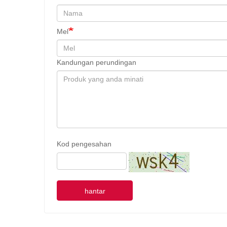
Mel
Kandungan perundingan
Kod pengesahan
hantar