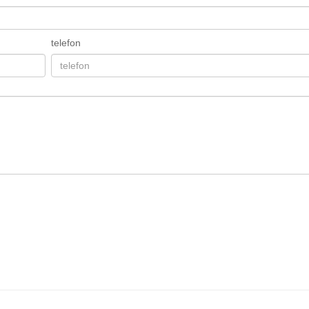
telefon