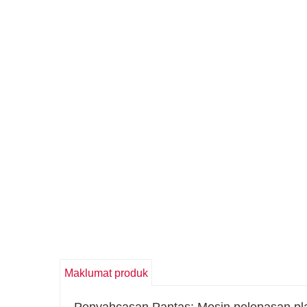
Maklumat produk
Penyahcasan Pantas: Mesin pelepasan plat