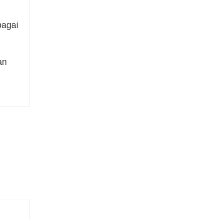
bagai
an