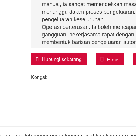
manual, ia sangat memendekkan mas
menunggu dalam proses pengeluaran,
pengeluaran keseluruhan.
Operasi berterusan: Ia boleh mencapa
gangguan, bekerjasama rapat dengan p
membentuk barisan pengeluaran auto
kestabilan proses pengeluaran, dan m
Hubungi sekarang
E-mel
Kurangkan intensiti buruh
Kongsi:
Kurangkan pengendalian manual: Plat k
manual bukan sahaja intensif buruh tet
keluli boleh menggantikan buruh manua
membebaskan pekerja daripada buruh 
intensiti buruh.
Memperbaiki persekitaran kerja: Ia m
terus dengan plat keluli dalam persekit
kelembapan, habuk, dll.), memperbaik
 keluli boleh mencapai pelepasan plat keluli dengan ce