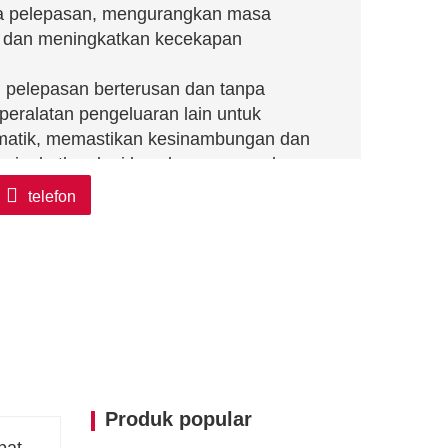
a pelepasan, mengurangkan masa
 dan meningkatkan kecekapan
i pelepasan berterusan dan tanpa
eralatan pengeluaran lain untuk
matik, memastikan kesinambungan dan
eningkatkan lagi kecekapan pengeluaran.
telefon
eluli biasanya berat. Pengendalian
api juga tidak cekap. Mesin pelepasan plat
l dalam mengangkut plat keluli,
fizikal yang berat dan mengurangkan
engurangkan peluang pekerja berhubung
aran yang keras (seperti suhu tinggi,
Produk popular
i keadaan kerja pekerja, mengurangkan
pat.