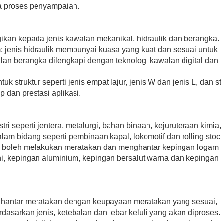
mengurangkan elaun pemotongan dan kadar si
a proses penyampaian.
ketidaksamaan dan ubah bentuk keluli, denga
Kurangkan Penggunaan Tenaga: Penghantar 
penjimatan tenaga dan struktur penghantaran
kan kepada jenis kawalan mekanikal, hidraulik dan berangka.
memastikan prestasi peralatan, penggunaan t
 jenis hidraulik mempunyai kuasa yang kuat dan sesuai untuk
pengeluaran.
lan berangka dilengkapi dengan teknologi kawalan digital dan
Kos Penyelenggaraan Rendah: Struktur pengh
bahagian-bahagiannya mempunyai fleksibiliti y
k struktur seperti jenis empat lajur, jenis W dan jenis L, dan st
proses pembuatan termaju dan bahan berkuali
dan prestasi aplikasi.
kebolehpercayaan dan ketahanan yang tinggi
dan kos penyelenggaraan.
i seperti jentera, metalurgi, bahan binaan, kejuruteraan kimia,
 Dalam bidang seperti pembinaan kapal, lokomotif dan rolling stoc
 ia boleh melakukan meratakan dan menghantar kepingan logam
ani, kepingan aluminium, kepingan bersalut warna dan kepingan 
hantar meratakan dengan keupayaan meratakan yang sesuai,
asarkan jenis, ketebalan dan lebar keluli yang akan diproses.