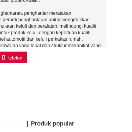
kan produk kualiti.
ghantaran, penghantar meratakan
 peranti penghantaran untuk mengelakkan
ukaan keluli dan peralatan, melindungi kualiti
ntuk produk keluli dengan keperluan kualiti
nel automotif dan keluli perkakas rumah.
kawalan yang tepat dan struktur mekanikal yang
n kestabilan keluli semasa proses
telefon
aran dan sisihan keluli, menjamin ketepatan
ya, dan kondusif untuk meningkatkan
akan mempunyai tahap automasi yang tinggi
 menghantar keluli, mengurangkan buruh fizikal
gangkat dan meratakan, dan dengan itu
kan keluli tradisional biasanya memerlukan
Produk popular
 seperti persekitaran bersuhu tinggi dan
boleh membebaskan pekerja daripada