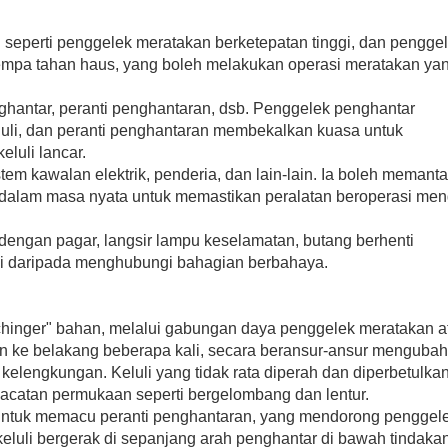
persekitaran yang keras ini, menambah baik 
keselamatan kerja.
n seperti penggelek meratakan berketepatan tinggi, dan pengge
tempa tahan haus, yang boleh melakukan operasi meratakan ya
Tingkatkan Keselamatan Operasi
Peranti Pelindung Lengkap: Penghantar merat
ghantar, peranti penghantaran, dsb. Penggelek penghantar
keselamatan yang lengkap, seperti pagar, lang
li, dan peranti penghantaran membekalkan kuasa untuk
kecemasan, dsb., yang secara berkesan bole
luli lancar.
dengan bahagian berbahaya semasa operasi 
stem kawalan elektrik, penderia, dan lain-lain. Ia boleh memant
kemalangan keselamatan.
dalam masa nyata untuk memastikan peralatan beroperasi men
Diagnosis Kerosakan dan Amaran Awal: Beber
diagnosis kerosakan dan fungsi amaran awal.
dengan pagar, langsir lampu keselamatan, butang berhenti
peralatan dalam masa nyata. Apabila situasi t
i daripada menghubungi bahagian berbahaya.
tepat pada masanya, dan peralatan akan berh
kemalangan keselamatan yang disebabkan ol
ia juga mudah untuk kakitangan penyelengga
hinger" bahan, melalui gabungan daya penggelek meratakan a
pada masanya, meningkatkan kebolehpercayaa
n ke belakang beberapa kali, secara beransur-ansur mengubah
 kelengkungan. Keluli yang tidak rata diperah dan diperbetulka
Menjimatkan Kos Pengeluaran
catan permukaan seperti bergelombang dan lentur.
Kurangkan Pembaziran Bahan: Melalui perataa
untuk memacu peranti penghantaran, yang mendorong penggel
penghantar perataan dapat meningkatkan kada
eluli bergerak di sepanjang arah penghantar di bawah tindaka