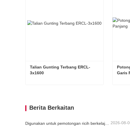
Talian Gunting Terbang ERCL-
Potong
3x1600
Garis 
Talian Gunting Terbang ERCL-3x1600
Hubungi sekarang
Hub
Berita Berkaitan
2026-08-0
Digunakan untuk pemotongan ricih berkelajuan tinggi secara berterusan bagi bahan plat/lembaran atau jalur.