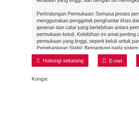
kerataan yang tinggi, dan dengan itu meningkat
Perlindungan Permukaan: Semasa proses pen
menggunakan penggelek penghantar khas dan
geseran dan calar yang berlebihan antara perm
permukaan keluli. Kelebihan ini amat penting u
permukaan yang tinggi, seperti keluli untuk pa
Penghantaran Stabil: Bergantung pada sistem 
stabil, penghantar meratakan boleh memastika
Hubungi sekarang
E-mel
penghantaran, mencegah fenomena seperti geg
kedudukan keluli dalam pemprosesan seterusn
konsistensi produk dan kestabilan kualiti.
Kongsi:
Kurangkan Intensiti Buruh
Kurangkan Operasi Manual: Penghantar merat
dan boleh menyelesaikan tugas meratakan dan
yang berat seperti pengendalian manual, men
mengurangkan intensiti buruh pekerja.
Tingkatkan Persekitaran Kerja: Operasi merata
pekerja bekerja dalam persekitaran yang keras,
berdebu. Penggunaan penghantar meratakan 