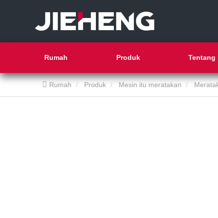
Rumah
Produk
Tentang 
Rumah
Produk
Mesin itu meratakan
Merata