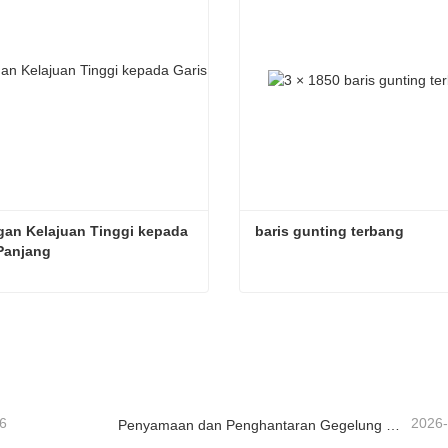
an Kelajuan Tinggi kepada 
baris gunting terbang
Panjang
Potongan Kelajuan Tinggi kepada Garis Panjang
baris gunting terbang
ungi sekarang
Hubungi sekarang
6
2026
Penyamaan dan Penghantaran Gegelung Logam