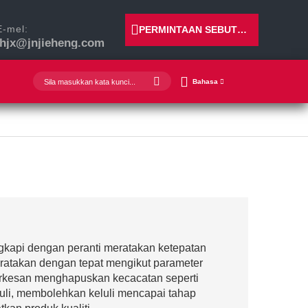
E-mel:
PERMINTAAN SEBUTHARGA
jhjx@jnjieheng.com
Bahasa
gkapi dengan peranti meratakan ketepatan
eratakan dengan tepat mengikut parameter
berkesan menghapuskan kecacatan seperti
uli, membolehkan keluli mencapai tahap